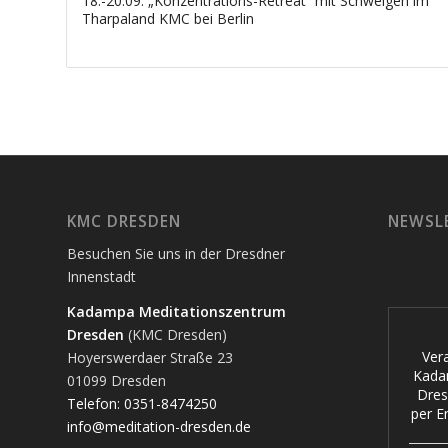
18.-20.09. „Konzentrations-Retreat“ mit Schweigen im
Tharpaland KMC bei Berlin
KMC DRESDEN
NEWSL
Besuchen Sie uns in der Dresdner
Innenstadt
Kadampa Meditationszentrum
Dresden
(KMC Dresden)
Ver
Hoyerswerdaer Straße 23
Kada
01099 Dresden
Dres
Telefon: 0351-8474250
per Em
info@meditation-dresden.de