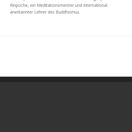
Rinpoche, ein Meditationsmeister und international
anerkannter Lehrer des Buddhismus.
KMC DRESDEN
Besuchen Sie uns in der Dresdner Innenstadt
Kadampa Meditationszentrum Dresden
(KMC
Dresden)
Hoyerswerdaer Straße 23