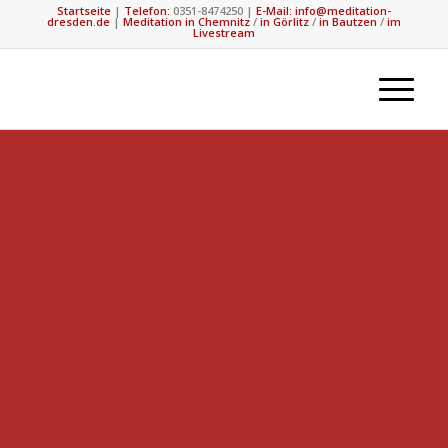
Startseite
|
Telefon:
0351-8474250
|
E-Mail: info@meditation-
dresden.de
|
Meditation in Chemnitz
/
in Görlitz
/
in Bautzen
/
im
Livestream