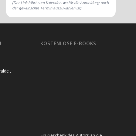
(Der Link führt zum Kalender, wo für die Anmeldung noch
der gewünschte Termin auszuwählen ist)
U
KOSTENLOSE E-BOOKS
alde
,
Ein Geschenk des Autors an die