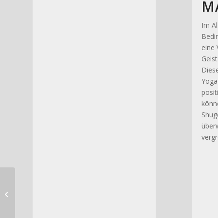
M
Im A
Bedin
eine 
Geist
Diese
Yoga 
posi
könn
Shugd
über
verg
Mo – 19 Uhr
„Grundlagenprogramm
‚Sinnvoll zu
betrachten'&...