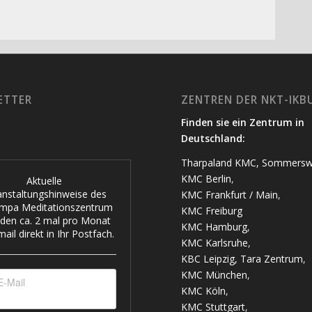
ETTER
ZENTREN DER NKT-IKB
Finden sie ein Zentrum in
Deutschland:
Tharpaland KMC, Sommersw
KMC Berlin
,
Aktuelle
anstaltungshinweise des
KMC Frankfurt / Main
,
mpa Meditationszentrum
KMC Freiburg
den ca. 2 mal pro Monat
KMC Hamburg
,
ail direkt in Ihr Postfach.
KMC Karlsruhe
,
KBC Leipzig, Tara Zentrum
,
KMC München
,
KMC Köln
,
KMC Stuttgart
,